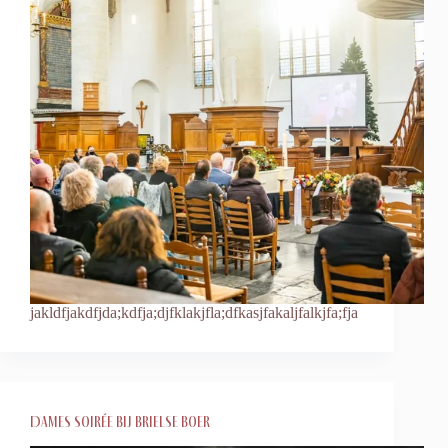
jakldfjakdfjda;kdfja;djfklakjfla;dfkasjfakaljfalkjfa;fja
Dames Soirée bij Brielse Boer