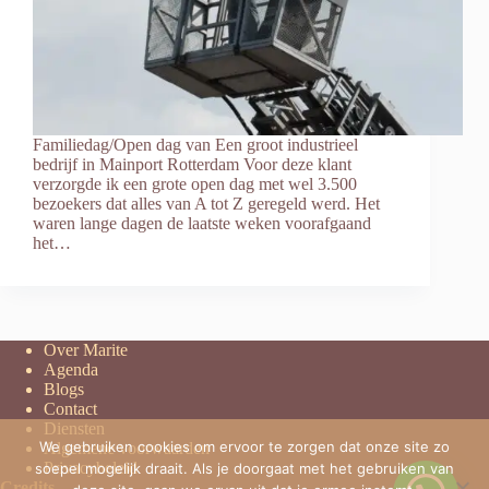
Familiedag/Open dag van Een groot industrieel
bedrijf in Mainport Rotterdam Voor deze klant
verzorgde ik een grote open dag met wel 3.500
bezoekers dat alles van A tot Z geregeld werd. Het
waren lange dagen de laatste weken voorafgaand
het…
Over Marite
Agenda
Blogs
Contact
Diensten
We gebruiken cookies om ervoor te zorgen dat onze site zo
Algemene voorwaarden
Privacybeleid
soepel mogelijk draait. Als je doorgaat met het gebruiken van
Credits