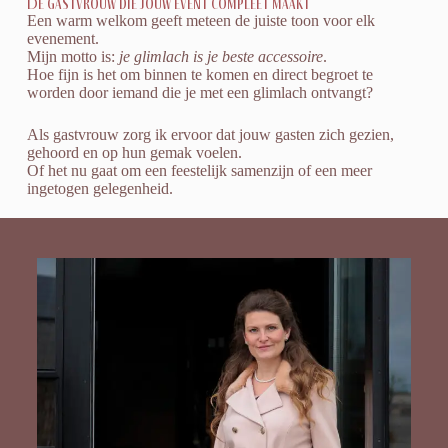
De gastvrouw die jouw event compleet maakt
Een warm welkom geeft meteen de juiste toon voor elk
evenement.
Mijn motto is:
je glimlach is je beste accessoire
.
Hoe fijn is het om binnen te komen en direct begroet te
worden door iemand die je met een glimlach ontvangt?
Als
gastvrouw
zorg ik ervoor dat jouw gasten zich gezien,
gehoord en op hun gemak voelen.
Of het nu gaat om een feestelijk samenzijn of een meer
ingetogen gelegenheid.