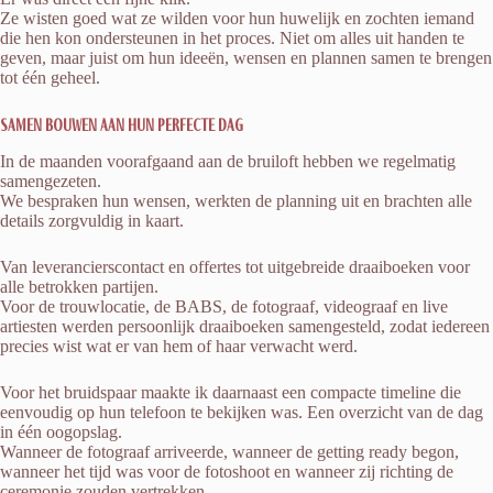
Ze wisten goed wat ze wilden voor hun huwelijk en zochten iemand
die hen kon ondersteunen in het proces. Niet om alles uit handen te
geven, maar juist om hun ideeën, wensen en plannen samen te brengen
tot één geheel.
Samen bouwen aan hun perfecte dag
In de maanden voorafgaand aan de bruiloft hebben we regelmatig
samengezeten.
We bespraken hun wensen, werkten de planning uit en brachten alle
details zorgvuldig in kaart.
Van leverancierscontact en offertes tot uitgebreide draaiboeken voor
alle betrokken partijen.
Voor de trouwlocatie, de BABS, de fotograaf, videograaf en live
artiesten werden persoonlijk draaiboeken samengesteld, zodat iedereen
precies wist wat er van hem of haar verwacht werd.
Voor het bruidspaar maakte ik daarnaast een compacte timeline die
eenvoudig op hun telefoon te bekijken was. Een overzicht van de dag
in één oogopslag.
Wanneer de fotograaf arriveerde, wanneer de getting ready begon,
wanneer het tijd was voor de fotoshoot en wanneer zij richting de
ceremonie zouden vertrekken.