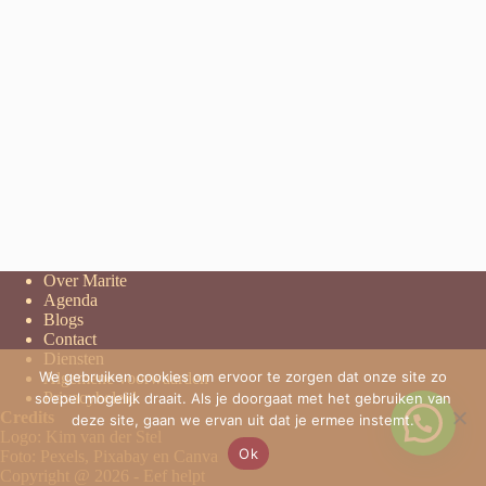
Over Marite
Agenda
Blogs
Contact
Diensten
We gebruiken cookies om ervoor te zorgen dat onze site zo
Algemene voorwaarden
Privacybeleid
soepel mogelijk draait. Als je doorgaat met het gebruiken van
Credits
deze site, gaan we ervan uit dat je ermee instemt.
Logo: Kim van der Stel
Ok
Foto: Pexels, Pixabay en Canva
Copyright @ 2026 -
Eef helpt